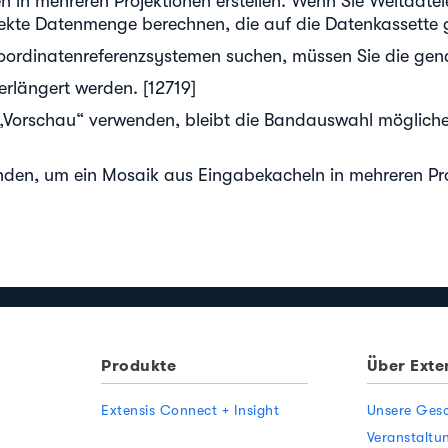
n in mehreren Projektionen erstellen. Wenn Sie Weltdate
ekte Datenmenge berechnen, die auf die Datenkassette g
oordinatenreferenzsystemen suchen, müssen Sie die gen
rlängert werden. [12719]
Vorschau“ verwenden, bleibt die Bandauswahl mögliche
den, um ein Mosaik aus Eingabekacheln in mehreren Proje
Produkte
Über Exte
Extensis Connect + Insight
Unsere Gesc
Veranstaltu