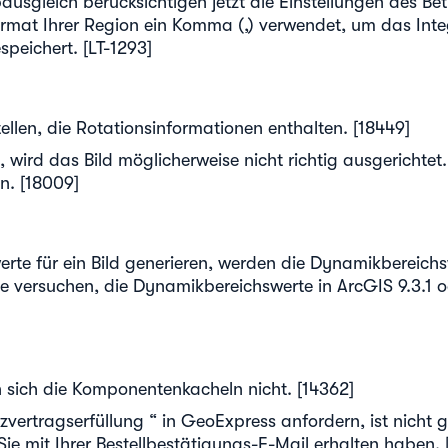
ausgleich berücksichtigen jetzt die Einstellungen des Be
at Ihrer Region ein Komma (,) verwendet, um das Integr
speichert. [LT-1293]
tellen, die Rotationsinformationen enthalten. [18449]
 wird das Bild möglicherweise nicht richtig ausgerichtet.
n. [18009]
te für ein Bild generieren, werden die Dynamikbereichs
e versuchen, die Dynamikbereichswerte in ArcGIS 9.3.1 o
n sich die Komponentenkacheln nicht. [14362]
nzvertragserfüllung “ in GeoExpress anfordern, ist nic
ie mit Ihrer Bestellbestätigungs-E-Mail erhalten haben. 