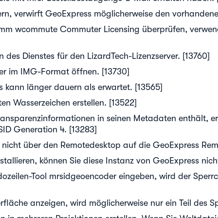
ern, verwirft GeoExpress möglicherweise den vorhandene
amm wcommute Commuter Licensing überprüfen, verwende
des Dienstes für den LizardTech-Lizenzserver. [13760]
er im IMG-Format öffnen. [13730]
s kann länger dauern als erwartet. [13565]
ten Wasserzeichen erstellen. [13522]
ransparenzinformationen in seinen Metadaten enthält, er
ID Generation 4. [13283]
nicht über den Remotedesktop auf die GeoExpress Remot
tallieren, können Sie diese Instanz von GeoExpress nic
ilen-Tool mrsidgeoencoder eingeben, wird der Sperrcod
fläche anzeigen, wird möglicherweise nur ein Teil des S