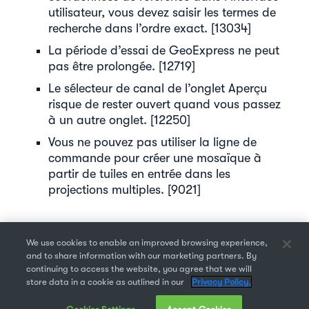
utilisateur, vous devez saisir les termes de
recherche dans l’ordre exact. [13034]
La période d’essai de GeoExpress ne peut
pas être prolongée. [12719]
Le sélecteur de canal de l’onglet Aperçu
risque de rester ouvert quand vous passez
à un autre onglet. [12250]
Vous ne pouvez pas utiliser la ligne de
commande pour créer une mosaïque à
partir de tuiles en entrée dans les
projections multiples. [9021]
We use cookies to enable an improved browsing experience,
and to share information with our marketing partners. By
Privacy Policy
//
Data Transfer Agreement
//
Terms Of Use
continuing to access the website, you agree that we will
© 2024 Celartem, Inc. dba Extensis. All rights reserved.
store data in a cookie as outlined in our
Privacy Policy.