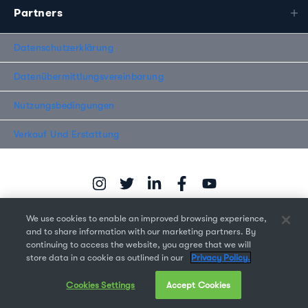
Partners
Datenschutzerklärung
Datenübermittlungsvereinbarung
Nutzungsbedingungen
Verkauf Und Erstattung
We use cookies to enable an improved browsing experience,
and to share information with our marketing partners. By
continuing to access the website, you agree that we will
Copyright © 2026 Monotype Imaging Inc. Alle Rechte
store data in a cookie as outlined in our
Privacy Policy.
vorbehalten.
Cookies Settings
Accept Cookies