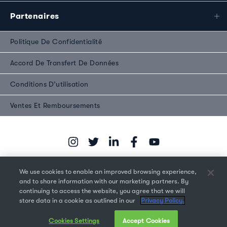
Partenaires
Politique De Confidentialité
Accord De Transfert De Données
Conditions D’utilisation
Ventes Et Remboursements
We use cookies to enable an improved browsing experience,
and to share information with our marketing partners. By
continuing to access the website, you agree that we will
Droit d'auteur © 2026 Monotype Imaging Inc. Tous droits
store data in a cookie as outlined in our
Privacy Policy.
réservés.
Cookies Settings
Accept Cookies