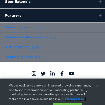
Über Extensis
Partners
Datenschutzerklärung
Datenübermittlungsvereinbarung
Nutzungsbedingungen
Verkauf Und Erstattung
We use cookies to enable an improved browsing experience,
and to share information with our marketing partners. By
continuing to access the website, you agree that we will
Copyright © 2026 Monotype Imaging Inc. Alle Rechte
store data in a cookie as outlined in our
Privacy Policy.
vorbehalten.