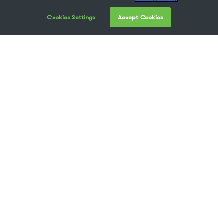
Cookies Settings
Accept Cookies
Läuft Ihre Schriftsammlung aus dem Ruder?
Sind Ihre Schriften auf mehreren Festplatten,
externen Laufwerken und Cloud-Speicher
verteilt? Dann könnten Sie ebensogut eine Nadel
im Heuhaufen suchen, als die richtige Schrift zu
finden. Und wenn Ihr nächstes großes Projekt
einen Abgabetermin hat, ist die Organisation