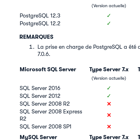
(Version actuelle)
PostgreSQL 12.3
✓
PostgreSQL 12.2
✓
REMARQUES
La prise en charge de PostgreSQL a été 
7.0.6.
Microsoft SQL Server
Type Server 7.x
T
(Version actuelle)
SQL Server 2016
✓
SQL Server 2012
✓
✕
SQL Server 2008 R2
SQL Server 2008 Express
✕
R2
✕
SQL Server 2008 SP1
MySQL Server
Type Server 7.x
T