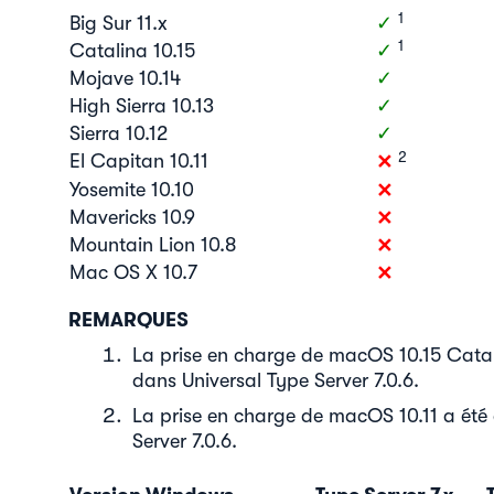
1
1
Big Sur 11.x
✓
1
1
Catalina 10.15
✓
Mojave 10.14
✓
High Sierra 10.13
✓
Sierra 10.12
✓
2
2
✕
El Capitan 10.11
✕
Yosemite 10.10
✕
Mavericks 10.9
✕
Mountain Lion 10.8
✕
Mac OS X 10.7
REMARQUES
La prise en charge de macOS 10.15 Catali
dans Universal Type Server 7.0.6.
La prise en charge de macOS 10.11 a ét
Server 7.0.6.