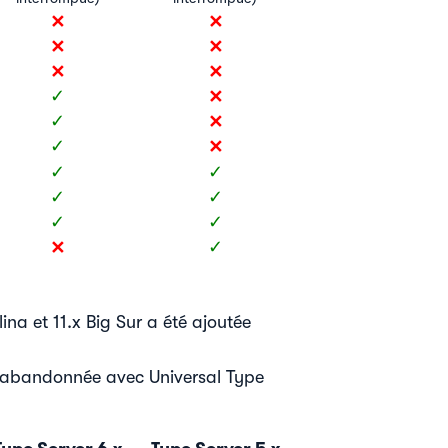
✕
✕
✕
✕
✕
✕
✕
✓
✕
✓
✕
✓
✓
✓
✓
✓
✓
✓
✕
✓
na et 11.x Big Sur a été ajoutée
é abandonnée avec Universal Type