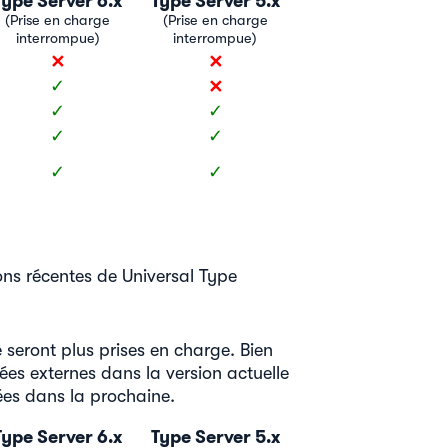
ype Server 6.x
Type Server 5.x
(Prise en charge
(Prise en charge
interrompue)
interrompue)
✕
✕
✕
✓
✓
✓
✓
✓
✓
✓
ons récentes de Universal Type
seront plus prises en charge. Bien
es externes dans la version actuelle
ées dans la prochaine.
ype Server 6.x
Type Server 5.x