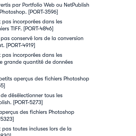
vertis par Portfolio Web ou NetPublish
 Photoshop. [PORT-3596]
t pas incorporées dans les
iers TIFF. [PORT-4846]
t pas conservé lors de la conversion
at. [PORT-4919]
t pas incorporées dans les
e grande quantité de données
 petits aperçus des fichiers Photoshop
55]
 de désélectionner tous les
blish. [PORT-5273]
s aperçus des fichiers Photoshop
-5323]
 pas toutes incluses lors de la
5830]