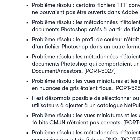
Problème résolu : certains fichiers TIFF con
ne pouvaient pas être ouverts dans Adobe
Problème résolu : les métadonnées n’étaien
documents Photoshop créés à partir de fich
Problème résolu : le profil de couleur n’étai
d’un fichier Photoshop dans un autre form
Problème résolu : les métadonnées n’étaien
documents Photoshop qui comportaient un
DocumentAncestors. [PORT-5027]
Problème résolu : les vues miniatures et les
en nuances de gris étaient flous. [PORT-52
Il est désormais possible de sélectionner ou
utilisateurs à ajouter à un catalogue NetPu
Problème résolu : les vues miniatures et le
16 bits CMJN n’étaient pas corrects. [PORT
Problème résolu : les métadonnées n’étaient
conversion par lot de fichiers DNG. [PORT-