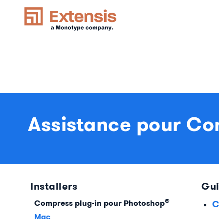
Assistance pour C
Installers
Gui
®
Compress plug-in pour Photoshop
C
Mac