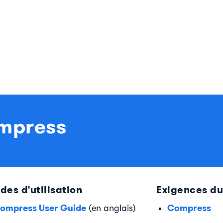
ompress
des d'utilisation
Exigences d
ompress User Guide
Compress
(en anglais)