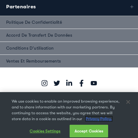
Partenaires
Politique De Confidentialité
Accord De Transfert De Données
Conditions D’utilisation
Ventes Et Remboursements
We use cookies to enable an improved browsing experience,
and to share information with our marketing partners. By
continuing to access the website, you agree that we will
Droit d'auteur © 2026 Monotype Imaging Inc. Tous droits
store data in a cookie as outlined in our
Privacy Policy.
réservés.
Cookies Settings
Accept Cookies