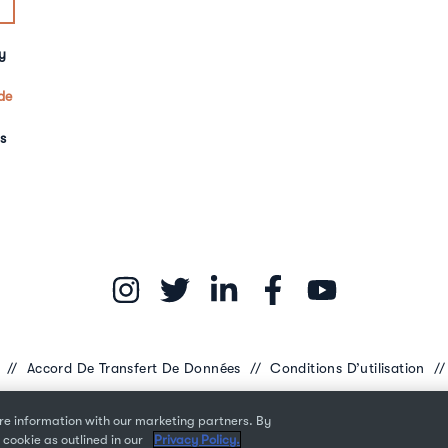
y
de
s
é
Accord De Transfert De Données
Conditions D’utilisation
Droit d'auteur © 2026 Monotype Imaging Inc. Tous droits réservés.
e information with our marketing partners. By
 cookie as outlined in our
Privacy Policy.