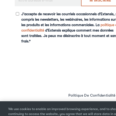
J'accepte de recevoir les courriels occasionnels d'Extensis, 
compris les newsletters, les webinaires, les informations sur
les produits et les informations commerciales. La
politique 
confidentialité
d'Extensis explique comment mes données
sont traitées. Je peux me désinscrire à tout moment et san
frais.
*
Politique De Confidentialit
We use cookies to enable an improved browsing experience, and to shar
continuing to access the website, you agree that we will store data in a