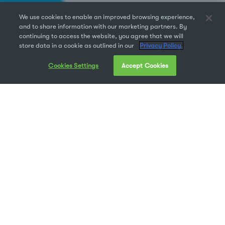
We use cookies to enable an improved browsing experience,
and to share information with our marketing partners. By
continuing to access the website, you agree that we will
store data in a cookie as outlined in our
Privacy Policy.
Cookies Settings
Accept Cookies
Les grandes tendances du design peuvent nous
inspirer, nous unir et nourrir nos espoirs.
Les grandes tendances du design peuvent