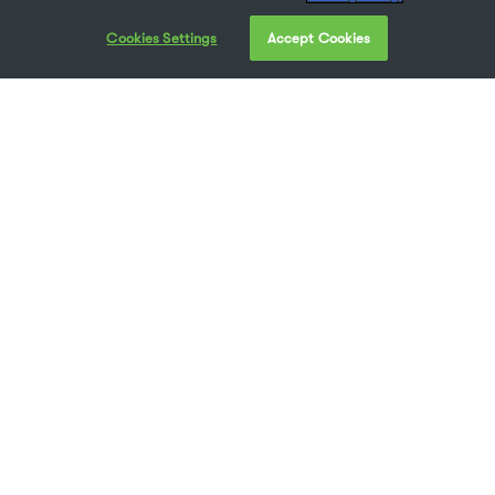
Cookies Settings
Accept Cookies
Près d’un an après avoir connu un tournant
majeur dans toutes les facettes de notre vie, les
entreprises commencent à trouver leur chemin
dans cette nouvelle réalité. Nous pouvons aller
au-delà de la réactivité, épouser l’optimisation,
et nous pencher sur les avantages du télétravail.
J’ai demandé à Toby Martin, PDG d’Extensis, ce