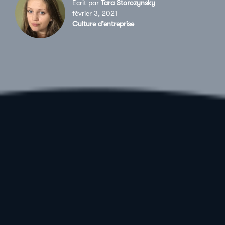
Écrit par
Tara Storozynsky
février 3, 2021
Culture d’entreprise