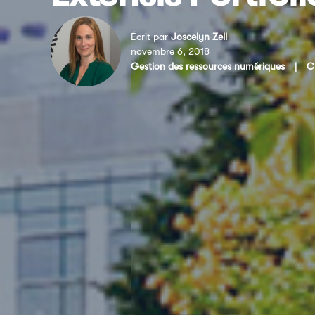
Écrit par
Joscelyn Zell
novembre 6, 2018
Gestion des ressources numériques
|
C