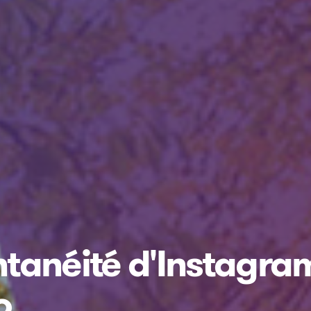
antanéité d'Instagra
o