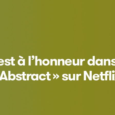
st à l’honneur dans
bstract » sur Netfli