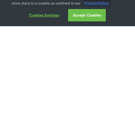
store data in a cookie as outlined in our
Privacy Policy.
Cookies Settings
Accept Cookies
Si vous n’êtes pas encore au courant, Adobe cessera de
prendre en charge les Polices PostScript Type 1 en
janvier 2023. Vous vous dites peut-être : « Dommage
pour les polices PostScript Type 1. J’espère que leur
prise en charge continuera ailleurs, mais je crois que
cela ne me concerne pas. »