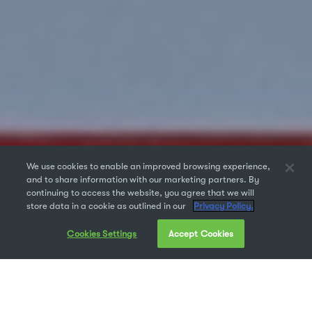
We use cookies to enable an improved browsing experience,
and to share information with our marketing partners. By
continuing to access the website, you agree that we will
store data in a cookie as outlined in our
Privacy Policy.
Cookies Settings
Accept Cookies