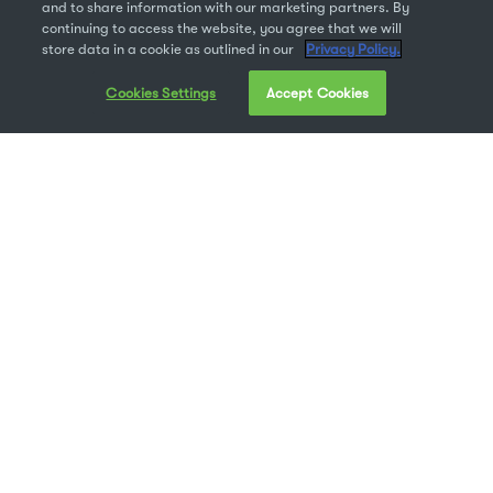
and to share information with our marketing partners. By
continuing to access the website, you agree that we will
store data in a cookie as outlined in our
Privacy Policy.
Cookies Settings
Accept Cookies
Extensis est une multinationale dont le siège est basé à
Portland, dans l’Oregon. Dans le jargon Extensis, la
notion d’archives culturelles fait référence aux
musées, bibliothèques et organisations du monde
entier dotés d’importants niveaux de ressources et de