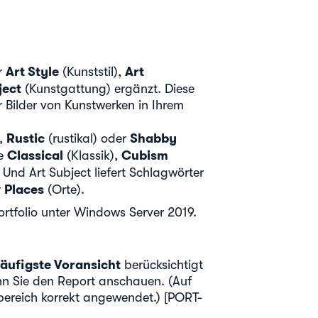
Art Style
Art
r
(Kunststil),
ject
(Kunstgattung) ergänzt. Diese
 Bilder von Kunstwerken in Ihrem
Rustic
Shabby
,
(rustikal) oder
Classical
Cubism
ie
(Klassik),
Und Art Subject liefert Schlagwörter
Places
r
(Orte).
ortfolio unter Windows Server 2019.
Häufigste Voransicht
berücksichtigt
n Sie den Report anschauen. (Auf
bereich korrekt angewendet.) [PORT-