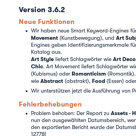
Version 3.6.2
Neue Funktionen
Wir haben neue Smart Keyword-Engines fü
Movement
Art Sub
(Kunstbewegung), und
Engines geben Identifizierungsmerkmale für
Katalog aus.
Art Style
Art Deco
liefert Schlagwörter wie
Chic
. Art Movement liefert Schlagwörter w
Romanticism
(Kubismus) oder
(Romantik). 
Abstract
Food
wie
(abstrakt),
(Essen) ode
Wir unterstützen jetzt die Ausführung von P
Fehlerbehebungen
Assets - 
Problem behoben: Der Report zu
nun den ausgewählten Datumsbereich, wen
den exportierten Bericht wurde der Datums
12778]