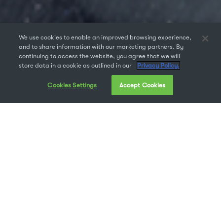
We use cookies to enable an improved browsing experience,
and to share information with our marketing partners. By
continuing to access the website, you agree that we will
store data in a cookie as outlined in our
Privacy Policy.
Cookies Settings
Accept Cookies
Jedes neue Jahr hält neue kreative
Möglichkeiten bereit – und heutzutage kann